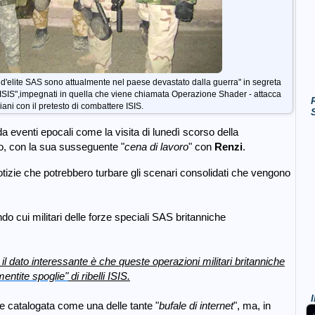
d'elite SAS sono attualmente nel paese devastato dalla guerra" in segreta
a ISIS",impegnati in quella che viene chiamata Operazione Shader - attacca
riani con il pretesto di combattere ISIS.
da eventi epocali come la visita di lunedì scorso della
no, con la sua susseguente "
cena di lavoro
" con
Renzi
.
otizie che potrebbero turbare gli scenari consolidati che vengono
ndo cui militari delle forze speciali SAS britanniche
l dato interessante è che queste operazioni militari britanniche
mentite spoglie"
di ribelli ISIS.
e catalogata come una delle tante "
bufale di internet
", ma, in