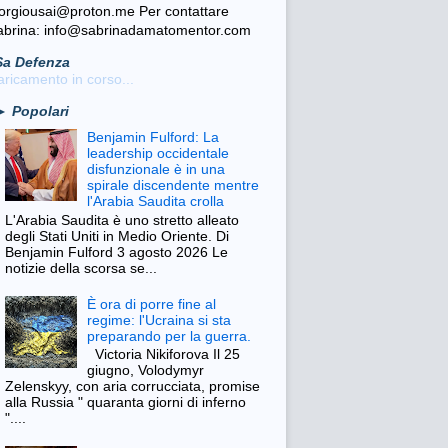
iorgiousai@proton.me Per contattare
abrina: info@sabrinadamatomentor.com
Sa Defenza
ricamento in corso...
► Popolari
Benjamin Fulford: La
leadership occidentale
disfunzionale è in una
spirale discendente mentre
l'Arabia Saudita crolla
L'Arabia Saudita è uno stretto alleato
degli Stati Uniti in Medio Oriente. Di
Benjamin Fulford 3 agosto 2026 Le
notizie della scorsa se...
È ora di porre fine al
regime: l'Ucraina si sta
preparando per la guerra.
Victoria Nikiforova Il 25
giugno, Volodymyr
Zelenskyy, con aria corrucciata, promise
alla Russia " quaranta giorni di inferno
"....