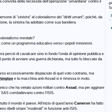
ta convinta della necessità dell'operazione "
umanitaria
" contro il
g
S
persone di "
sinistra
" al colonialismo dei "
diritti umani
"; poiché, da
Ca
ione, la sinistra ha adottato come sua bandiera
 colonialismo mentale?
nta come un programma educativo verso i popoli minorenni.
ra perciò di cavalcare sino in fondo l'onda di opinione pubblica e
al punto di avviare una guerra dichiarata, ma tutto fu bloccato da
rso eccessivamente dispiaciuto di quel voto contrario, ma
hington
e la macchina anti-Assad si è rimessa in moto.
nnico che ha vietato azioni militari contro
Assad
, ma per
aggirare
e SAS combattevano contro l'ISIS.
 tutto il mondo è paese. All'inizio di quest'anno
Cameron
ha fatto
 ribelli siriani "
moderati
" in funzione anti-ISIS.