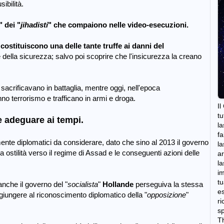
ibilità.
"
dei "
jihadisti
" che compaiono nelle video-esecuzioni.
costituiscono una delle tante truffe ai danni del
della sicurezza; salvo poi scoprire che l'insicurezza la creano
i sacrificavano in battaglia, mentre oggi, nell'epoca
nno terrorismo e trafficano in armi e droga.
Il
tu
ve adeguare ai tempi.
la
fa
mente diplomatici da considerare, dato che sino al 2013 il governo
la
a ostilità verso il regime di Assad e le conseguenti azioni delle
ar
la
im
tu
nche il governo del "
socialista
"
Hollande
perseguiva la stessa
es
 giungere al riconoscimento diplomatico della "
opposizione
"
ri
sp
Th