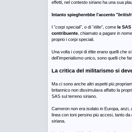
effetti, nel contesto siriano ha una sua plaus
Intanto spiegherebbe
l'accento "
british
I "
corpi speciali
", o di "
élite
", come
le SAS 
contribuente
, chiamato a pagare in nome 
proprio i corpi speciali.
Una volta i corpi di élite erano quelli che s
dell'imperialismo unico, sono quelli che fa
La critica del militarismo si de
Ma ci sono anche altri aspetti più propria
britannico non dissimulava affatto la propri
SAS sul terreno siriano.
Cameron non era isolato in Europa, anzi, a
linea con toni persino più accesi, tanto da
siriana.