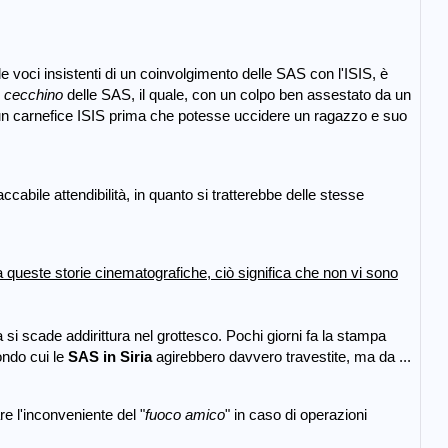
.
lle voci insistenti di un coinvolgimento delle SAS con l'ISIS, è
co cecchino
delle SAS, il quale, con un colpo ben assestato da un
 un carnefice ISIS prima che potesse uccidere un ragazzo e suo
taccabile attendibilità, in quanto si tratterebbe delle stesse
 queste storie cinematografiche, ciò significa che non vi sono
 si scade addirittura nel grottesco. Pochi giorni fa la stampa
condo cui le
SAS in Siria
agirebbero davvero
travestite, ma da ...
 l'inconveniente del "
fuoco amico
" in caso di operazioni