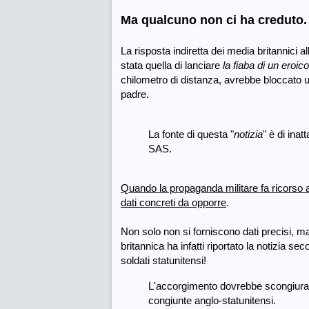
Ma qualcuno non ci ha creduto
La risposta indiretta dei media britannici a
stata quella di lanciare
la fiaba di un eroi
chilometro di distanza, avrebbe bloccato
padre.
La fonte di questa "
notizia
" è di inat
SAS.
Quando la propaganda militare fa ricorso a
dati concreti da opporre
.
Non solo non si forniscono dati precisi, ma
britannica ha infatti riportato la notizia se
soldati statunitensi!
L'accorgimento dovrebbe scongiurare
congiunte anglo-statunitensi.