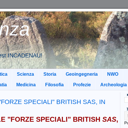
nza
u est INCADENAU!
tica
Scienza
Storia
Geoingegneria
NWO
tia
Medicina
Filosofia
Profezie
Archeologia
"FORZE SPECIALI" BRITISH SAS, IN
LE "FORZE SPECIALI" BRITISH
SAS
,
P